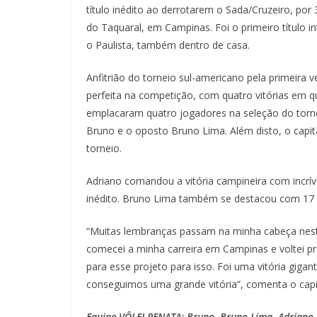
título inédito ao derrotarem o Sada/Cruzeiro, por 
do Taquaral, em Campinas. Foi o primeiro título 
o Paulista, também dentro de casa.
Anfitrião do torneio sul-americano pela primeira 
perfeita na competição, com quatro vitórias em q
emplacaram quatro jogadores na seleção do tornei
Bruno e o oposto Bruno Lima. Além disto, o capit
torneio.
Adriano comandou a vitória campineira com incríve
inédito. Bruno Lima também se destacou com 17 
“Muitas lembranças passam na minha cabeça nes
comecei a minha carreira em Campinas e voltei pr
para esse projeto para isso. Foi uma vitória giga
conseguimos uma grande vitória”, comenta o capit
Equipe VÔLEI RENATA: Bruno, Bruno Lima, Adriano, 