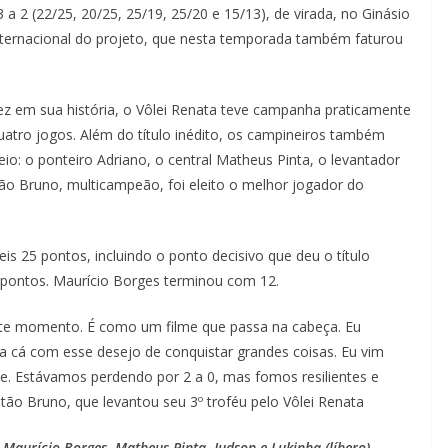
3 a 2 (22/25, 20/25, 25/19, 25/20 e 15/13), de virada, no Ginásio
internacional do projeto, que nesta temporada também faturou
vez em sua história, o Vôlei Renata teve campanha praticamente
uatro jogos. Além do título inédito, os campineiros também
o: o ponteiro Adriano, o central Matheus Pinta, o levantador
ão Bruno, multicampeão, foi eleito o melhor jogador do
is 25 pontos, incluindo o ponto decisivo que deu o título
pontos. Maurício Borges terminou com 12.
te momento. É como um filme que passa na cabeça. Eu
a cá com esse desejo de conquistar grandes coisas. Eu vim
nte. Estávamos perdendo por 2 a 0, mas fomos resilientes e
ão Bruno, que levantou seu 3º troféu pelo Vôlei Renata
Maurício Borges, Matheus Pinta, Judson e Lukinha (líbero).