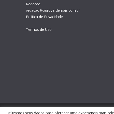
Redação
redacao@ouroverdemais.com.br
Política de Privacidade
Termos de Uso
Copyright © 2026
Ouro Verde Mais
. Todos os direito
Utilizamos seus dados para oferecer uma experiência mais rele