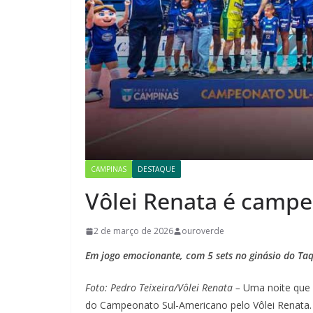
CAMPINAS
DESTAQUE
Vôlei Renata é campe
2 de março de 2026
ouroverde
Em jogo emocionante, com 5 sets no ginásio do Taq
Foto: Pedro Teixeira/Vôlei Renata –
Uma noite que f
do Campeonato Sul-Americano pelo Vôlei Renata. 