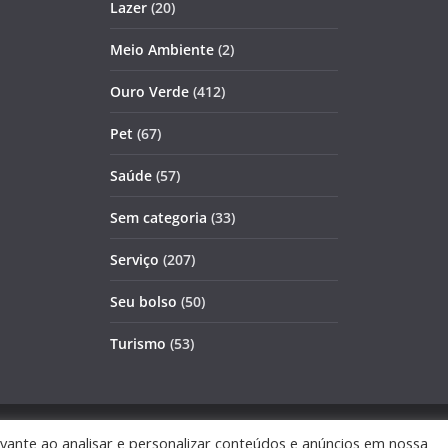
Lazer
(20)
Meio Ambiente
(2)
Ouro Verde
(412)
Pet
(67)
Saúde
(57)
Sem categoria
(33)
Serviço
(207)
Seu bolso
(50)
Turismo
(53)
s reservados.
vante ao analisar e personalizar conteúdos e anúncios em nossa