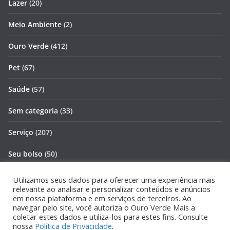
Lazer
(20)
Meio Ambiente
(2)
Ouro Verde
(412)
Pet
(67)
Saúde
(57)
Sem categoria
(33)
Serviço
(207)
Seu bolso
(50)
Turismo
(53)
Utilizamos seus dados para oferecer uma experiência mais
relevante ao analisar e personalizar conteúdos e anúncios
em nossa plataforma e em serviços de terceiros. Ao
navegar pelo site, você autoriza o Ouro Verde Mais a
coletar estes dados e utiliza-los para estes fins. Consulte
Copyright © 2026
Ouro Verde Mais
. Todos os direitos
nossa
Política de Privacidade
.