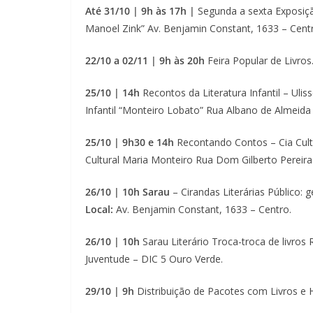
Até 31/10 | 9h às 17h |
Segunda a sexta Exposição
Manoel Zink” Av. Benjamin Constant, 1633 – Cent
22/10 a 02/11 | 9h às 20h
Feira Popular de Livros
25/10 | 14h
Recontos da Literatura Infantil – Uliss
Infantil “Monteiro Lobato” Rua Albano de Almeida 
25/10 | 9h30 e 14h
Recontando Contos – Cia Cultu
Cultural Maria Monteiro Rua Dom Gilberto Pereira 
26/10 | 10h Sarau
– Cirandas Literárias Público: g
Local:
Av. Benjamin Constant, 1633 – Centro.
26/10 | 10h
Sarau Literário Troca-troca de livros R
Juventude – DIC 5 Ouro Verde.
29/10 | 9h
Distribuição de Pacotes com Livros e Hq