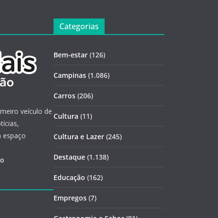
Categorias
Bem-estar
(126)
Campinas
(1.086)
Carros
(206)
imeiro veículo de
Cultura
(11)
ícias,
m espaço
Cultura e Lazer
(245)
Destaque
(1.138)
ão
Educação
(162)
Empregos
(7)