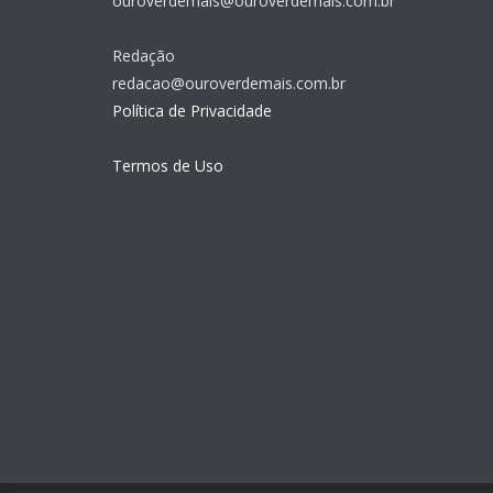
ouroverdemais@ouroverdemais.com.br
Redação
redacao@ouroverdemais.com.br
Política de Privacidade
Termos de Uso