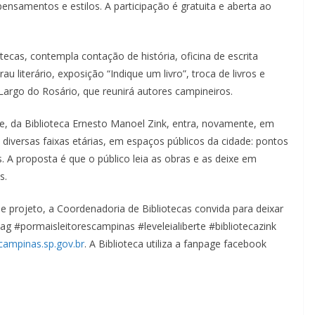
, pensamentos e estilos. A participação é gratuita e aberta ao
ecas, contempla contação de história, oficina de escrita
au literário, exposição “Indique um livro”, troca de livros e
 Largo do Rosário, que reunirá autores campineiros.
te, da Biblioteca Ernesto Manoel Zink, entra, novamente, em
 diversas faixas etárias, em espaços públicos da cidade: pontos
s. A proposta é que o público leia as obras e as deixe em
s.
e projeto, a Coordenadoria de Bibliotecas convida para deixar
g #pormaisleitorescampinas #leveleialiberte #bibliotecazink
@campinas.sp.gov.br
. A Biblioteca utiliza a fanpage facebook