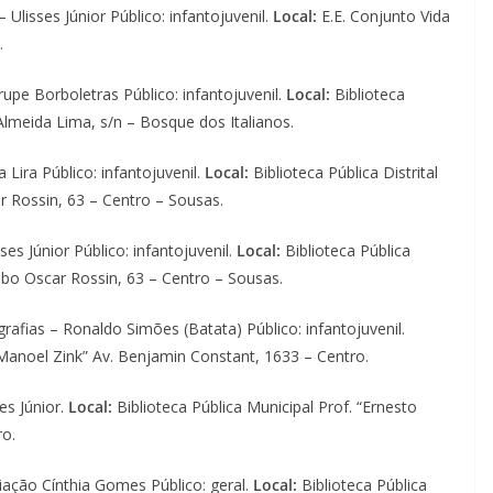
 Ulisses Júnior Público: infantojuvenil.
Local:
E.E. Conjunto Vida
.
upe Borboletras Público: infantojuvenil.
Local:
Biblioteca
Almeida Lima, s/n – Bosque dos Italianos.
a Lira Público: infantojuvenil.
Local:
Biblioteca Pública Distrital
 Rossin, 63 – Centro – Sousas.
ses Júnior Público: infantojuvenil.
Local:
Biblioteca Pública
abo Oscar Rossin, 63 – Centro – Sousas.
rafias – Ronaldo Simões (Batata) Público: infantojuvenil.
 Manoel Zink” Av. Benjamin Constant, 1633 – Centro.
es Júnior.
Local:
Biblioteca Pública Municipal Prof. “Ernesto
ro.
ação Cínthia Gomes Público: geral.
Local:
Biblioteca Pública