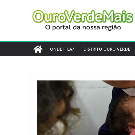
Pular
para
o
conteúdo
ONDE FICA?
DISTRITO OURO VERDE