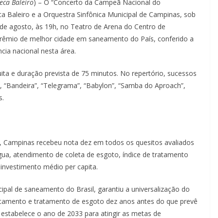
eca Baleiro
) – O “Concerto da Campeã Nacional do
a Baleiro e a Orquestra Sinfônica Municipal de Campinas, sob
 de agosto, às 19h, no Teatro de Arena do Centro de
prêmio de melhor cidade em saneamento do País, conferido a
ncia nacional nesta área.
ita e duração prevista de 75 minutos. No repertório, sucessos
, “Bandeira”, “Telegrama”, “Babylon”, “Samba do Aproach”,
s.
o, Campinas recebeu nota dez em todos os quesitos avaliados
 água, atendimento de coleta de esgoto, índice de tratamento
e investimento médio per capita.
pal de saneamento do Brasil, garantiu a universalização do
tamento e tratamento de esgoto dez anos antes do que prevê
estabelece o ano de 2033 para atingir as metas de