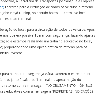
nda-feira, a Secretaria de Transportes (Setransp) e a Empresa
ec)
liberarão para a circulação de todos os veículos o retorno
da John Boyd Dunlop, no sentido bairro – Centro. No local
com acesso ao terminal.
liberação do local, para a circulação de todos os veículos. Após
ndemos que era possível liberar com segurança, fazendo ajustes
lização e estamos realizando um trabalho educativo no local,
ão; proporcionando uma opção prática de retorno para os
Vinicius Riverete.
to para aumentar a segurança viária. Ocorreu o estreitamento
 Centro, junto à saída do Terminal, na aproximação do
ncia no retorno com a mensagem “NO CRUZAMENTO – ÔNIBUS
acas educativas com a mensagem “RESPEITE AS INDICAÇÕES