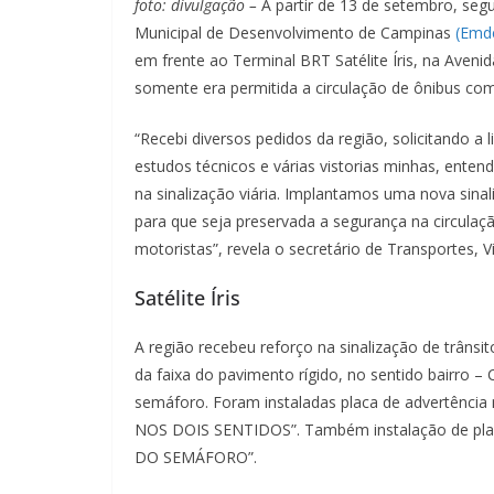
foto: divulgação –
A partir de 13 de setembro, segu
Municipal de Desenvolvimento de Campinas
(Emd
em frente ao Terminal BRT Satélite Íris, na Aveni
somente era permitida a circulação de ônibus 
“Recebi diversos pedidos da região, solicitando a 
estudos técnicos e várias vistorias minhas, ente
na sinalização viária. Implantamos uma nova sina
para que seja preservada a segurança na circulaç
motoristas”, revela o secretário de Transportes, 
Satélite Íris
A região recebeu reforço na sinalização de trânsi
da faixa do pavimento rígido, no sentido bairro –
semáforo. Foram instaladas placa de advertê
NOS DOIS SENTIDOS”. Também instalação de pl
DO SEMÁFORO”.