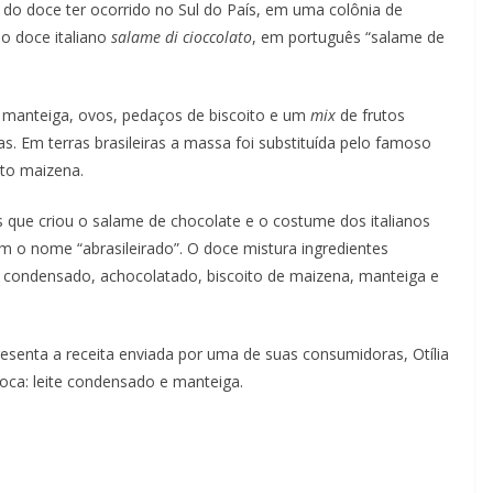
to do doce ter ocorrido no Sul do País, em uma colônia de
 o doce italiano
salame di cioccolato
, em português “salame de
e, manteiga, ovos, pedaços de biscoito e um
mix
de frutos
. Em terras brasileiras a massa foi substituída pelo famoso
ito maizena.
s que criou o salame de chocolate e o costume dos italianos
m o nome “abrasileirado”. O doce mistura ingredientes
te condensado, achocolatado, biscoito de maizena, manteiga e
resenta a receita enviada por uma de suas consumidoras, Otília
oca: leite condensado e manteiga.