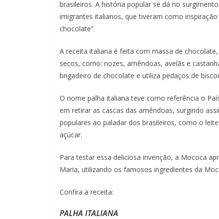
brasileiros. A história popular se dá no surgimen
imigrantes italianos, que tiveram como inspiração
chocolate”.
A receita italiana é feita com massa de chocolat
secos, como: nozes, amêndoas, avelãs e castanhas
brigadeiro de chocolate e utiliza pedaços de bisco
O nome palha italiana teve como referência o Paí
em retirar as cascas das amêndoas, surgindo assi
populares ao paladar dos brasileiros, como o lei
açúcar.
Para testar essa deliciosa invenção, a Mococa ap
Maria, utilizando os famosos ingredientes da Moc
Confira a receita:
PALHA ITALIANA