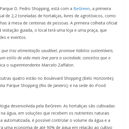
Parque D. Pedro Shopping, está com a
BeGreen
, a primeira
l de 2,2 toneladas de hortaliças, livres de agrotóxicos, como
has à mesa de centenas de pessoas. A primeira colheita oficial
visitação guiada, o local terá uma loja e uma praça, que
des e eventos.
que traz alimentação saudável, promove hábitos sustentáveis,
m estilo de vida mais leve para a sociedade, conceitos que o
lica o superintendente Marcelo Zaffalon.
 outras quatro estão no Boulevard Shopping (Belo Horizonte);
a Parque Shopping (Rio de Janeiro); e na sede do iFood
gia desenvolvida pela BeGreen. As hortaliças são cultivadas
 na água, em soluções que recebem os nutrientes naturais
a automatizada, é possível controlar o volume da água e a
gera uma economia de até 90% de água em relação ao cultivo