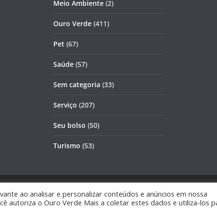
Meio Ambiente
(2)
Ouro Verde
(411)
Pet
(67)
Saúde
(57)
Sem categoria
(33)
Serviço
(207)
Seu bolso
(50)
Turismo
(53)
s reservados.
vante ao analisar e personalizar conteúdos e anúncios em nossa
cê autoriza o Ouro Verde Mais a coletar estes dados e utiliza-los p
ess
.