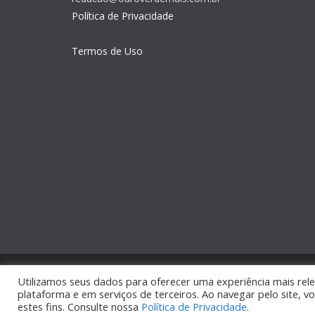
Política de Privacidade
Termos de Uso
Copyright © 2026
Ouro Verde Mais
. Todos os direito
Utilizamos seus dados para oferecer uma experiência mais rele
plataforma e em serviços de terceiros. Ao navegar pelo site, vo
Tema:
ColorMag
por ThemeGrill. Powered by
WordPr
estes fins. Consulte nossa
Política de Privacidade
.