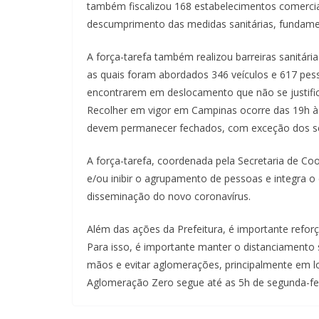
também fiscalizou 168 estabelecimentos comercia
descumprimento das medidas sanitárias, fundame
A força-tarefa também realizou barreiras sanitár
as quais foram abordados 346 veículos e 617 pes
encontrarem em deslocamento que não se justifi
Recolher em vigor em Campinas ocorre das 19h às
devem permanecer fechados, com exceção dos s
A força-tarefa, coordenada pela Secretaria de Co
e/ou inibir o agrupamento de pessoas e integra o
disseminação do novo coronavírus.
Além das ações da Prefeitura, é importante refo
Para isso, é importante manter o distanciamento s
mãos e evitar aglomerações, principalmente em l
Aglomeração Zero segue até as 5h de segunda-fei