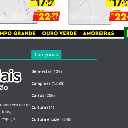
Categorias
Bem-estar
(126)
Campinas
(1.085)
Carros
(206)
imeiro veículo de
Cultura
(11)
ícias,
m espaço
Cultura e Lazer
(245)