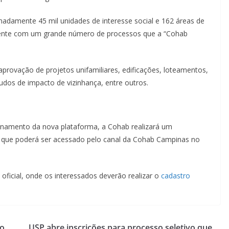
adamente 45 mil unidades de interesse social e 162 áreas de
ente com um grande número de processos que a “Cohab
 aprovação de projetos unifamiliares, edificações, loteamentos,
studos de impacto de vizinhança, entre outros.
onamento da nova plataforma, a Cohab realizará um
, que poderá ser acessado pelo canal da Cohab Campinas no
 oficial, onde os interessados deverão realizar o
cadastro
no
USP abre inscrições para processo seletivo que