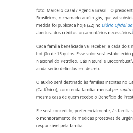
foto: Marcello Casal / Agência Brasil – O preside
Brasileiros, o chamado auxílio gás, que vai subsid
medida foi publicada hoje (22) no
Diário Oficial d
abertura dos créditos orçamentários necessários.
Cada família beneficiada vai receber, a cada doi
botijão de 13 quilos. Esse valor será estabeleci
Nacional do Petróleo, Gás Natural e Biocombustív
ainda serão definidas em decreto.
O auxílio será destinado às famílias inscritas no
(CadÚnico), com renda familiar mensal
per capita
mesma casa de quem recebe o Benefício de Pres
Ele será concedido, preferencialmente, às famíli
o monitoramento de medidas protetivas de urgên
responsável pela família.