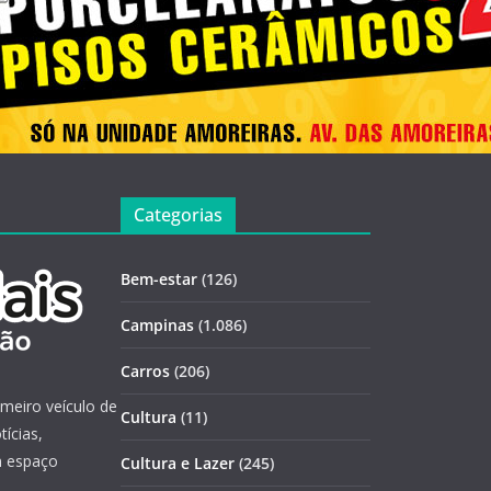
Categorias
Bem-estar
(126)
Campinas
(1.086)
Carros
(206)
imeiro veículo de
Cultura
(11)
ícias,
m espaço
Cultura e Lazer
(245)