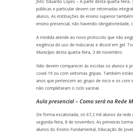
foto:
Eduardo Lopes – A partir desta quarta-feira,
públicas e particular devem ser retomadas integr
alunos. As instituições de ensino superior tamb
ensino presencial, não havendo obrigatoriedade, o
A medida atende ao novo protocolo que não exigi
exigência do uso de máscaras e álcool em gel. Tod
Município desta quarta-feira, 3 de novembro.
Não devem comparecer às escolas os alunos e pro
covid-19 ou com sintomas gripais. Também estão 
anos que pertencem ao grupo de risco e os com i
não completaram o ciclo vacinal.
Aula presencial – Como será na Rede M
De forma escalonada, os 67,2 mil alunos da rede m
segunda-feira, 8 de novembro. As primeiras turma
alunos do Ensino Fundamental, Educação de Jovens